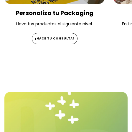
Personaliza tu Packaging
Lleva tus productos al siguiente nivel.
En Li
¡HACE TU CONSULTA!