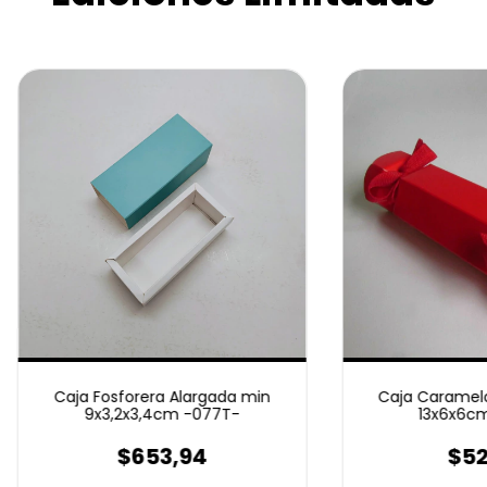
Caja Fosforera Alargada min
Caja Caramelo
9x3,2x3,4cm -077T-
13x6x6cm
$653,94
$52