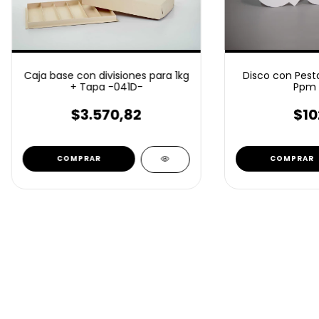
Caja base con divisiones para 1kg
Disco con Pesta
+ Tapa -041D-
Ppm 
$3.570,82
$10
COMPRAR
COMPRAR